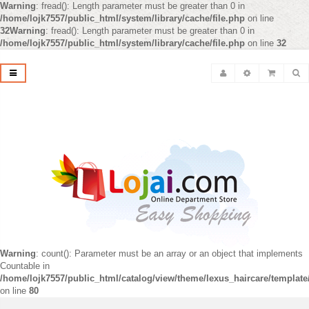
Warning
: fread(): Length parameter must be greater than 0 in
/home/lojk7557/public_html/system/library/cache/file.php
on line
32
Warning
: fread(): Length parameter must be greater than 0 in
/home/lojk7557/public_html/system/library/cache/file.php
on line
32
Warning
: count(): Parameter must be an array or an object that implements
Countable in
/home/lojk7557/public_html/catalog/view/theme/lexus_haircare/templat
on line
80