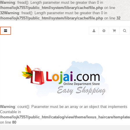
Warning
: fread(): Length parameter must be greater than 0 in
/home/lojk7557/public_html/system/library/cache/file.php
on line
32
Warning
: fread(): Length parameter must be greater than 0 in
/home/lojk7557/public_html/system/library/cache/file.php
on line
32
Warning
: count(): Parameter must be an array or an object that implements
Countable in
/home/lojk7557/public_html/catalog/view/theme/lexus_haircare/templat
on line
80