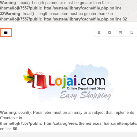
Warning
: fread(): Length parameter must be greater than 0 in
/home/lojk7557/public_html/system/library/cache/file.php
on line
32
Warning
: fread(): Length parameter must be greater than 0 in
/home/lojk7557/public_html/system/library/cache/file.php
on line
32
Warning
: count(): Parameter must be an array or an object that implements
Countable in
/home/lojk7557/public_html/catalog/view/theme/lexus_haircare/templat
on line
80