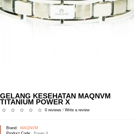
GELANG KESEHATAN MAQNVM
TITANIUM POWER X
0 reviews
/
Write a review
Brand:
MAQNVM
Product Code:
Power X