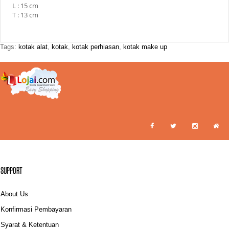
L : 15 cm
T : 13 cm
Tags:
kotak alat
,
kotak
,
kotak perhiasan
,
kotak make up
SUPPORT
About Us
Konfirmasi Pembayaran
Syarat & Ketentuan