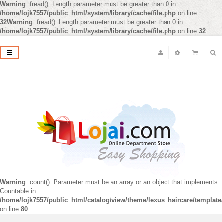
Warning
: fread(): Length parameter must be greater than 0 in
/home/lojk7557/public_html/system/library/cache/file.php
on line
32
Warning
: fread(): Length parameter must be greater than 0 in
/home/lojk7557/public_html/system/library/cache/file.php
on line
32
Warning
: count(): Parameter must be an array or an object that implements
Countable in
/home/lojk7557/public_html/catalog/view/theme/lexus_haircare/templat
on line
80