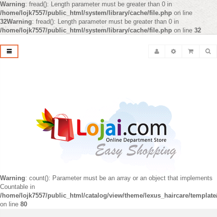
Warning
: fread(): Length parameter must be greater than 0 in
/home/lojk7557/public_html/system/library/cache/file.php
on line
32
Warning
: fread(): Length parameter must be greater than 0 in
/home/lojk7557/public_html/system/library/cache/file.php
on line
32
Warning
: count(): Parameter must be an array or an object that implements
Countable in
/home/lojk7557/public_html/catalog/view/theme/lexus_haircare/templat
on line
80