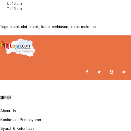
L : 15 cm
T : 13 cm
Tags:
kotak alat
,
kotak
,
kotak perhiasan
,
kotak make up
SUPPORT
About Us
Konfirmasi Pembayaran
Syarat & Ketentuan