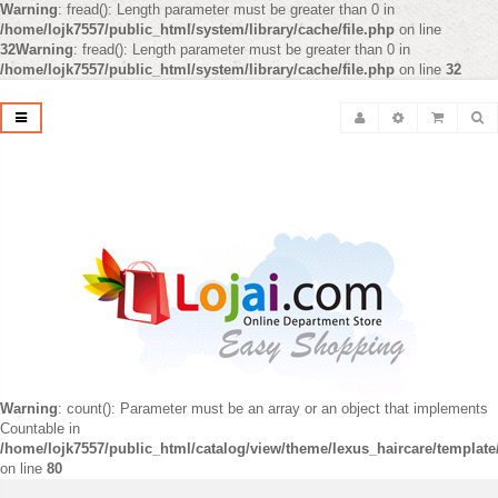
Warning
: fread(): Length parameter must be greater than 0 in
/home/lojk7557/public_html/system/library/cache/file.php
on line
32
Warning
: fread(): Length parameter must be greater than 0 in
/home/lojk7557/public_html/system/library/cache/file.php
on line
32
Warning
: count(): Parameter must be an array or an object that implements
Countable in
/home/lojk7557/public_html/catalog/view/theme/lexus_haircare/templat
on line
80