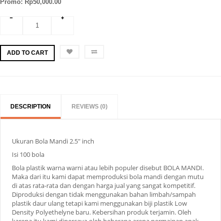
Promo: Rp50,000.00
ADD TO CART
DESCRIPTION
REVIEWS (0)
Ukuran Bola Mandi 2.5" inch
Isi 100 bola
Bola plastik warna warni atau lebih populer disebut BOLA MANDI.
Maka dari itu kami dapat memproduksi bola mandi dengan mutu
di atas rata-rata dan dengan harga jual yang sangat kompetitif.
Diproduksi dengan tidak menggunakan bahan limbah/sampah
plastik daur ulang tetapi kami menggunakan biji plastik Low
Density Polyethelyne baru. Kebersihan produk terjamin. Oleh
karena itu kami dipercaya oleh beberapa arena permainan anak -