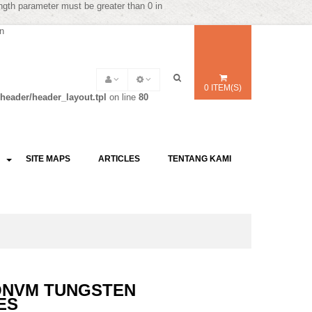
ength parameter must be greater than 0 in
in
0 ITEM(S)
header/header_layout.tpl
on line
80
SITE MAPS
ARTICLES
TENTANG KAMI
QNVM TUNGSTEN
ES