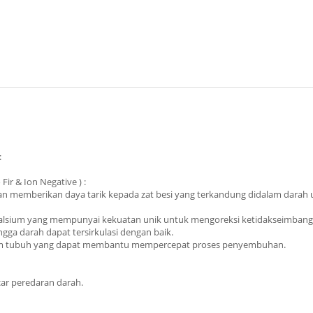
:
ir & Ion Negative ) :
an memberikan daya tarik kepada zat besi yang terkandung didalam dara
 kalsium yang mempunyai kekuatan unik untuk mengoreksi ketidakseimbang
ga darah dapat tersirkulasi dengan baik.
alam tubuh yang dapat membantu mempercepat proses penyembuhan.
ar peredaran darah.