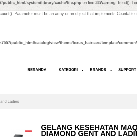
/public_html/system/library/cache/file.php
on line
32
Warning
: fread(): L
 count(): Parameter must be an array or an object that implements Countable 
k7557/public_html/catalog/view/theme/lexus_haircare/template/common/
BERANDA
KATEGORI
BRANDS
SUPPORT
and Ladies
GELANG KESEHATAN MA
DIAMOND GENT AND LADI