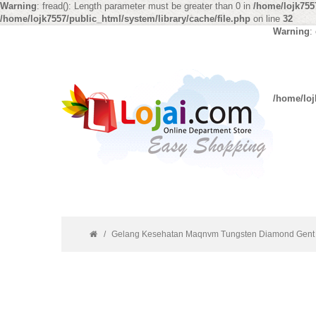
Warning
: fread(): Length parameter must be greater than 0 in
/home/lojk7557
/home/lojk7557/public_html/system/library/cache/file.php
on line
32
Warning
:
/home/loj
Gelang Kesehatan Maqnvm Tungsten Diamond Gent 