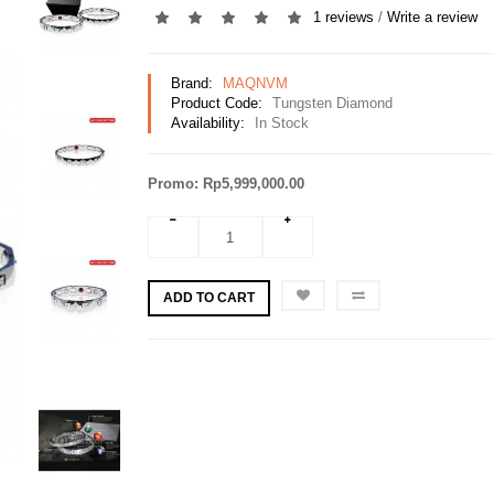
1 reviews
/
Write a review
Brand:
MAQNVM
Product Code:
Tungsten Diamond
Availability:
In Stock
Promo: Rp5,999,000.00
ADD TO CART