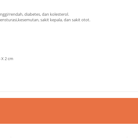
gi/rendah, diabetes, dan kolesterol.
sturasi,kesemutan, sakit kepala, dan sakit otot.
3 X 2 cm