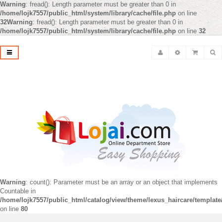
Warning
: fread(): Length parameter must be greater than 0 in
/home/lojk7557/public_html/system/library/cache/file.php
on line
32
Warning
: fread(): Length parameter must be greater than 0 in
/home/lojk7557/public_html/system/library/cache/file.php
on line
32
Warning
: count(): Parameter must be an array or an object that implements
Countable in
/home/lojk7557/public_html/catalog/view/theme/lexus_haircare/templat
on line
80