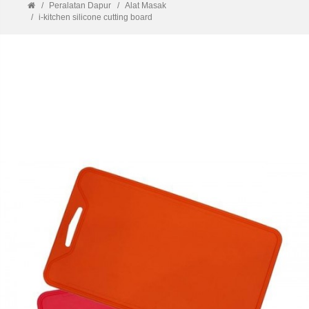
Peralatan Dapur
Alat Masak
i-kitchen silicone cutting board