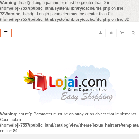
Warning
: fread(): Length parameter must be greater than 0 in
/home/lojk7557/public_html/system/library/cache/file.php
on line
32
Warning
: fread(): Length parameter must be greater than 0 in
/home/lojk7557/public_html/system/library/cache/file.php
on line
32
Warning
: count(): Parameter must be an array or an object that implements
Countable in
/home/lojk7557/public_html/catalog/view/theme/lexus_haircare/templat
on line
80