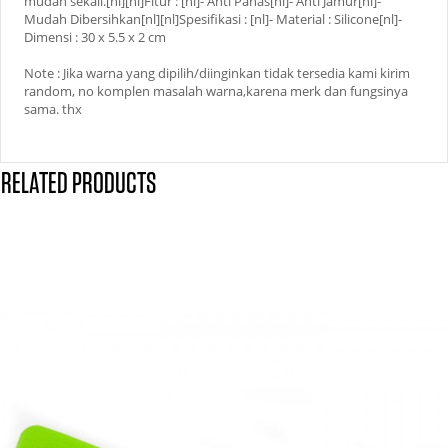
mudah sekali.[nl][nl]Fitur : [nl]- Anti Panas[nl]- Anti Jamur[nl]-
Mudah Dibersihkan[nl][nl]Spesifikasi : [nl]- Material : Silicone[nl]-
Dimensi : 30 x 5.5 x 2 cm
Note : Jika warna yang dipilih/diinginkan tidak tersedia kami kirim
random, no komplen masalah warna,karena merk dan fungsinya
sama. thx
RELATED PRODUCTS